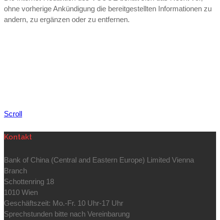
ohne vorherige Ankündigung die bereitgestellten Informationen zu
andern, zu ergänzen oder zu entfernen.
Scroll
Kontakt
Bank of China (Central and Eastern Europe) Limited Vienna
Branch
Schottenring 18
1010 Wien
Geschäftszeit: Mo.-Fr. 10 Uhr-17 Uhr
Sprechstunden bitte nach Vereinbarung