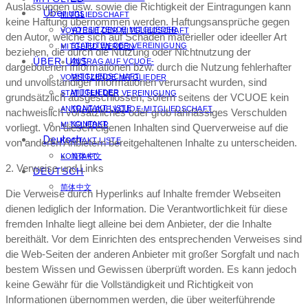
Auslassungen usw. sowie die Richtigkeit der Eintragungen kann
Über uns
MITGLIEDSCHAFT
keine Haftung übernommen werden. Haftungsansprüche gegen
VORSITZENDE MITGLIEDER
VORTEILE DER MITGLIEDSCHAFT
den Autor, welche sich auf Schäden materieller oder ideeller Art
STATUTEN DER VEREINIGUNG
MITGLIED WERDEN
beziehen, die durch die Nutzung oder Nichtnutzung der
ÜBER UNS
ANTRAG AUF VCUOE-
dargebotenen Informationen bzw. durch die Nutzung fehlerhafter
MITGLIEDSCHAFT
VORSITZENDE MITGLIEDER
und unvollständiger Informationen verursacht wurden, sind
MITGLIEDER
STATUTEN DER VEREINIGUNG
grundsätzlich ausgeschlossen, sofern seitens der VCUOE kein
KONTAKT LISTE
ANTRAG AUF VCUOE-MITGLIEDSCHAFT
nachweislich vorsätzliches oder grob fahrlässiges Verschulden
KONTAKT
MITGLIEDER
vorliegt. Von diesen eigenen Inhalten sind Querverweise auf die
Deutsch
KONTAKT LISTE
von anderen Anbietern bereitgehaltenen Inhalte zu unterscheiden.
KONTAKT
简体中文
2. Verweise und Links
DEUTSCH
简体中文
Die Verweise durch Hyperlinks auf Inhalte fremder Webseiten
dienen lediglich der Information. Die Verantwortlichkeit für diese
fremden Inhalte liegt alleine bei dem Anbieter, der die Inhalte
bereithält. Vor dem Einrichten des entsprechenden Verweises sind
die Web-Seiten der anderen Anbieter mit großer Sorgfalt und nach
bestem Wissen und Gewissen überprüft worden. Es kann jedoch
keine Gewähr für die Vollständigkeit und Richtigkeit von
Informationen übernommen werden, die über weiterführende