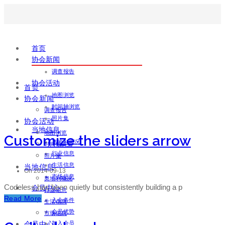
首页
协会新闻
调查报告
协会活动
首页
地图浏览
协会新闻
时间轴浏览
调查报告
照片集
协会活动
当地信息
地图浏览
Customize the sliders arrow
奥地利概况
时间轴浏览
行业信息
照片集
生活信息
当地信息
On 2014-09-13
市场信息
奥地利概况
Codeless has been quietly but consistently building a p
会员中心
行业信息
Read More
入会条件
生活信息
会员优势
市场信息
会员中心
加入会员