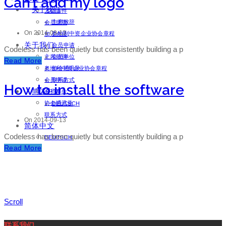
Can’t add my logo
关于我们
入会条件
主席致辞
会员优势
On 2014-09-13
奥地利中资企业协会章程
加入会员
关于我们
会员申请
Codeless has been quietly but consistently building a p
主席致辞
会员单位
Read More
奥地利中资企业协会章程
协会通讯录
会员申请
联系方式
How to install the software
简体中文
会员单位
协会通讯录
DEUTSCH
联系方式
On 2014-09-13
简体中文
Codeless has been quietly but consistently building a p
DEUTSCH
Read More
Scroll
联系我们