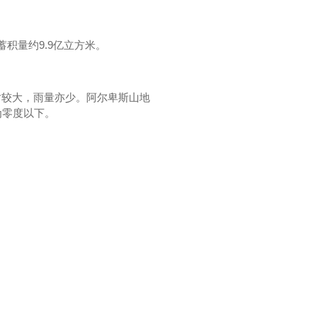
积量约9.9亿立方米。
对较大，雨量亦少。阿尔卑斯山地
为零度以下。