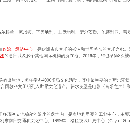
州是布尔根兰、克恩顿、下奥地利、上奥地利、萨尔茨堡、施蒂利亚、
和
政治、经济中心
，是欧洲古典音乐的摇篮和世界著名的音乐之都。
构
的总部以及多个其他国际机构的所在地。2016年，维也纳第8次
扬的出生地，每年举办4000多场文化活动，其中最重要的是萨尔茨
被联合国教科文组织列入世界文化遗产。萨尔茨堡是电影《音乐之声》
，位于多瑙河支流穆尔河沿岸的盆地内，是奥地利重要的工业中心，主
和文化中心。1999年，格拉茨城历史中心（City of Graz-Hist