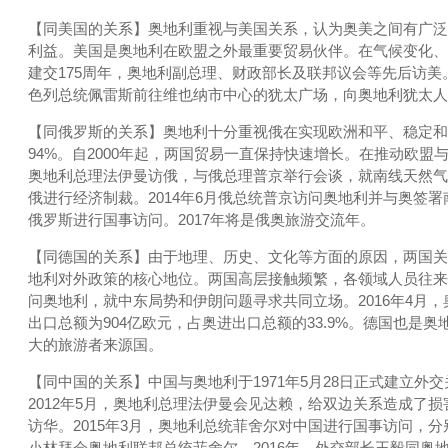
【同美国的关系】奥地利重视与美国关系，认为奥美之间有广泛
利益。美国是奥地利在欧盟之外最重要贸易伙伴。在气候变化、
建交175周年，奥地利副总理、财政部长及联邦议会等先后访美
色列总统佩雷斯前往维也纳市中心的犹太广场，向奥地利犹太人
【同俄罗斯的关系】奥地利十分重视俄在实现欧洲和平、稳定和
94%。自2000年起，两国贸易一直保持快速增长。在推动欧盟
奥地利总理法伊曼访俄，与俄总理普京举行会谈，就南线天然气管
俄进行经济制裁。2014年6月俄总统普京访问奥地利并与奥签
俄罗斯进行国事访问。2017年将是俄奥旅游交流年。
【同德国的关系】由于地理、历史、文化等方面的原因，两国关系
地利对外政策的核心地位。两国高层接触频繁，各领域人员往来密切
问奥地利，就中东局势和伊朗问题寻求共同立场。2016年4月
出口总额为904亿欧元，占奥进出口总额的33.9%。德国也
大的旅游者来源国。
【同中国的关系】中国与奥地利于1971年5月28日正式建立外
2012年5月，奥地利总理法伊曼会见达赖，给双边关系造成了损
访华。2015年3月，奥地利总统菲舍尔对中国进行国事访问，
小林拜会奥地利联邦总统菲舍尔。2016年，外交部长王毅同奥