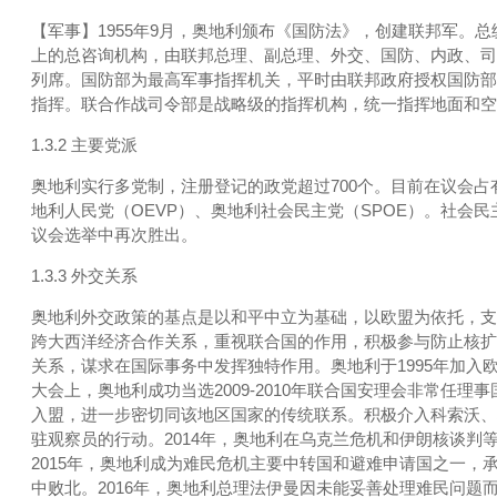
【军事】1955年9月，奥地利颁布《国防法》，创建联邦军
上的总咨询机构，由联邦总理、副总理、外交、国防、内政、司
列席。国防部为最高军事指挥机关，平时由联邦政府授权国防部
指挥。联合作战司令部是战略级的指挥机构，统一指挥地面和空
1.3.2 主要党派
奥地利实行多党制，注册登记的政党超过700个。目前在议会占有
地利人民党（OEVP）、奥地利社会民主党（SPOE）。社会民
议会选举中再次胜出。
1.3.3 外交关系
奥地利外交政策的基点是以和平中立为基础，以欧盟为依托，支
跨大西洋经济合作关系，重视联合国的作用，积极参与防止核扩
关系，谋求在国际事务中发挥独特作用。奥地利于1995年加入欧
大会上，奥地利成功当选2009-2010年联合国安理会非常
入盟，进一步密切同该地区国家的传统联系。积极介入科索沃、
驻观察员的行动。2014年，奥地利在乌克兰危机和伊朗核谈
2015年，奥地利成为难民危机主要中转国和避难申请国之一
中败北。2016年，奥地利总理法伊曼因未能妥善处理难民问