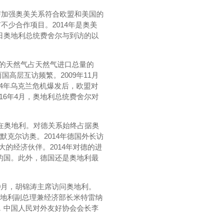
与加强奥美关系符合欧盟和美国的
少合作项目。2014年是奥美
0日奥地利总统费舍尔与到访的以
口的天然气占天然气进口总量的
高层互访频繁。2009年11月
14年乌克兰危机爆发后，欧盟对
16年4月，奥地利总统费舍尔对
住在奥地利。对德关系始终占据奥
默克尔访奥。2014年德国外长访
的经济伙伴。2014年对德的进
目的国。此外，德国还是奥地利最
10月，胡锦涛主席访问奥地利。
奥地利副总理兼经济部长米特雷纳
月，中国人民对外友好协会会长李