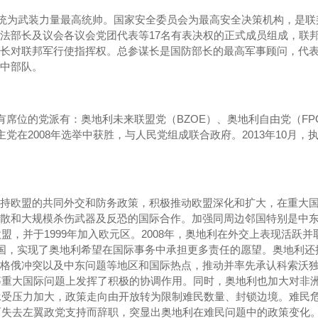
。总统为武装力量最高统帅。国家安全委员会为最高安全决策机构，是
法部长及议会各议会党团代表等17名有表决权的正式成员组成，联
长对联邦军行使指挥权。总参谋长是国防部长的最高军事顾问，代
中部队。
席位的党派有：奥地利未来联盟党（BZOE）、奥地利自由党（FPO
主党在2008年选举中获胜，与人民党组成联合政府。2013年10月
持欧盟的共同外交和防务政策，积极推动欧盟深化和扩大，在重大
散和大规模杀伤武器及反恐的国际合作。加强同周边邻国特别是中
盟，并于1999年加入欧元区。2008年，奥地利在外交上表现活跃并
任理事国，实现了奥地利希望在国际事务中承担更多责任的愿望。奥地利
格俄冲突以及中东问题等地区和国际热点，推动并率先承认科索沃
判等重大国际问题上发挥了积极的协调作用。同时，奥地利也加大对非
，承受压力加大，政策走向由开放转为限制难民数量、封锁边境。难民
题而失去左翼政党支持而辞职，突显出奥地利在难民问题中的政策变化