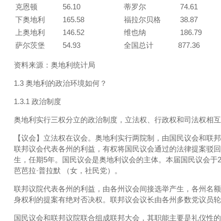
克恩顿
56.10
蒂罗尔
74.61
下奥地利
165.58
福拉尔贝格
38.87
上奥地利
146.52
维也纳
186.79
萨尔茨堡
54.93
全国总计
877.36
资料来源：奥地利统计局
1.3 奥地利的政治环境如何？
1.3.1 政治制度
奥地利实行三权分立的政治制度，立法权、行政权和司法权相互
【议会】立法权在议会。奥地利实行两院制，由国民议会和联邦
联邦议会代表各州的利益，有权将国民议会通过的法律提案驳回
生，任期5年。国民议会是奥地利议会的主体。本届国民议会于2
芭芭拉·普拉默 （女，社民党）。
联邦议院代表各州的利益，由各州议会间接选举产生，各州名额
身权利的提案有绝对否决权。联邦议会议长由各州多数党议员轮
国民议会和联邦议院联合组成联邦大会，其职能主要是礼仪性