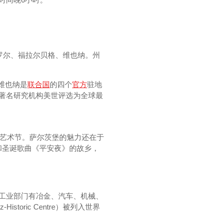
蒂罗尔、福拉尔贝格、维也纳。州
维也纳是
联合国
的四个
官方
驻地
被著名研究机构美世评选为全球最
堡艺术节。萨尔茨堡的魅力还在于
和圣诞歌曲《平安夜》的故乡，
要工业部门有冶金、汽车、机械、
oric Centre）被列入世界