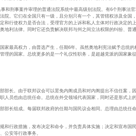
是奥地利负责民事和刑事案件审理的普通法院系统中最高级别法院。有6个刑事法
法院。它们在全国只有一级，且分别只有一个，其管辖权涉及全国
定和行使权力是否合法，受理官方的上诉和私人主体对行政决定的
奥地利法律。同时它还负责解决联邦与州之间立法权限的纠纷、普
国家最高权力，由普选产生，任期6年。虽然奥地利宪法赋予总统的
管理的国家。总统更多的是一个礼仪性职务，是超越党派的国家象征
部部长。由于联邦议会可以罢免内阁成员和对内阁提出不信任案，
职人员也由总统任命。总统在外交领域代表国家，同时还是形式上
部部长组成。每届联邦政府的任期与国民议会相同。总理由总统任
规和行政措施，发布决定和命令，并负责具体实施；决定和宣布国
、公安等行政事务。