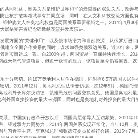
的共同利益，奥美关系是维护世界和平的最重要的双边关系，改善
防止核扩散等领域享有共同立场，同时，在人文和科技交流方面也有不
。维护犹太人在奥地利权益是两国关系重要领域之一。2014年4月3
大屠杀受害者纪念碑敬献花篮并发表演讲。
发展方面的“关键作用”，以及俄市场潜力和自然资源，从俄罗斯进
与俄建立全面合作关系的同时，谋求加强奥俄双边关系。近10年来，两国
道项目达成一致。自2000年起，两国贸易一直保持快速增长。20
署南线天然气管道项目，但迫于欧盟的压力，该项目至今仍被搁置。20
十分密切。约18万奥地利人居住在德国，同时有6.5万德国人居
。2011年12月，奥地利总理法伊曼访德。2012年9月，德国总理
，奥地利外长库尔茨访德，就难民危机问题交换意见。德国是奥地利最大
是奥地利外国直接投资的最大来源国，同时也是奥地利对外投资的最大
交关系。中国实行改革开放以后，两国高层领导人互访频繁。2011年
害。经过双方共同努力，2014年两国关系实现正常化。当年10月，
分别与习近平主席、李克强总理和张德江委员长举行会谈。2015年7
地利外长库尔茨互致贺电，祝贺两国建交45周年。