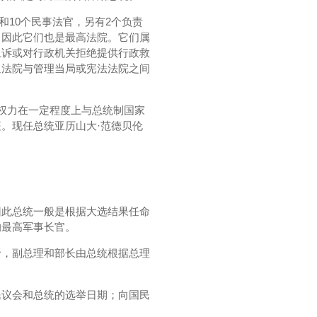
官和10个民事法官，另有2个负责
，因此它们也是最高法院。它们属
上诉或对行政机关拒绝提供行政救
通法院与管理当局或宪法法院之间
权力在一定程度上与总统制国家
。现任总统亚历山大·范德贝伦
因此总统一般是根据大选结果任命
的最高军事长官。
命，副总理和部长由总统根据总理
民议会和总统的选举日期；向国民