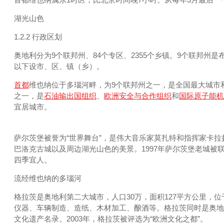
湖光山色
1.2.2 行政区划
奥地利分为9个联邦州、84个专区、2355个乡镇。9个联邦
以下设市、区、镇（乡）。
首都
维也纳位于多瑙河畔，为9个联邦州之一，是全国最大城市
之一，是
石油输出国组织
、
欧洲安全与合作组织
和
国际原子能机
宜居城市。
萨尔茨堡被誉为“世界舞台”，是伟大音乐家莫扎特和指挥家卡拉
巴洛克古城以及周边湖光山色的美景。1997年萨尔茨堡老城
四季宜人。
流经维也纳的多瑙河
格拉茨是奥地利第二大城市，人口30万，面积127平方公里
仪器、车辆制造、造纸、木材加工、酿酒等。格拉茨同时是奥地利东南部交通
文化遗产名录。2003年，格拉茨被评选为“欧洲文化之都”。