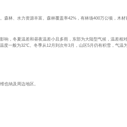
森林、水力资源丰富。森林覆盖率42%，有林场400万公顷，木材蓄
影响，冬夏温差和昼夜温差小且多雨，东部为大陆型气候，温差相
高温度一般为32℃。冬季从12月到次年3月，山区5月仍有积雪，气温
中在维也纳及周边地区。