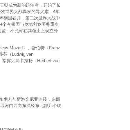
堡王朝成为新的统治者，开始了长
一次世界大战爆发的导火索，4年
纳粹德国吞并，第二次世界大战中
，4个占领国与奥地利签署尊重奥
同盟，不允许在其领土上设立外
 Mozart）、舒伯特（Franz
（Ludwig van
。指挥大师卡拉扬（Herbert von
，东南方与斯洛文尼亚连接，东部
多瑙河由西向东流经东北部几个联
时间晚6小时。