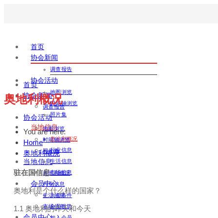
首页
协会新闻
调查报告
协会活动
首页
地图浏览
协会新闻
奥地利概况
时间轴浏览
调查报告
照片集
协会活动
当地信息
地图浏览
You are here:
奥地利概况
时间轴浏览
Home
行业信息
照片集
奥地利概况
当地信息
生活信息
驻在国信息
市场信息
奥地利概况
会员中心
行业信息
奥地利是个什么样的国家？
生活信息
入会条件
市场信息
会员优势
1.1 奥地利的昨天和今天
会员中心
加入会员