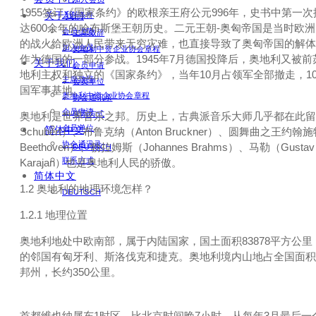
1955签订《国家条约》的欧根亲王府公元996年，史书中第
关于我们
入会条件
达600余年的哈布斯堡王朝历史。二元王朝-奥匈帝国是当时欧
会员优势
主席致辞
的战火给欧洲人民带来无穷灾难，也直接导致了奥匈帝国的解体
加入会员
奥地利中资企业协会章程
作为德国的一部分参战。1945年7月德国投降后，奥地利又被前
关于我们
会员申请
地利主权和独立的《国家条约》，当年10月占领军全部撤走，1
主席致辞
会员单位
国军事基地。
奥地利中资企业协会章程
协会通讯录
会员申请
联系方式
奥地利是世界音乐之邦。历史上，古典派音乐大师几乎都在此留下过他们的印迹
会员单位
简体中文
Schubert）、布鲁克纳（Anton Bruckner）、圆舞曲之王约翰
协会通讯录
Beethoven）、勃拉姆斯（Johannes Brahms）、马勒（Gus
DEUTSCH
联系方式
Karajan）也是奥地利人民的骄傲。
简体中文
1.2 奥地利的地理环境怎样？
DEUTSCH
1.2.1 地理位置
奥地利地处中欧南部，属于内陆国家，国土面积83878平方
的邻国有匈牙利、斯洛伐克和捷克。奥地利境内山地占全国面积
邦州，长约350公里。
首都维也纳属东1时区，比北京时间晚7小时。从每年3月最后一