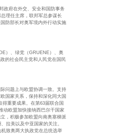
联邦政府在外交、安全和国防事务
邦总理任主席，联邦军总参谋长
表国防部长对奥军境内外行动实施
E）、绿党（GRUENE）、奥
，执政的社会民主党和人民党在国民
国际问题上与欧盟协调一致。支持
东欧国家关系，保持和深化同大国
取得重要成果。在第63届联合国
还推动欧盟加快接纳西巴尔干国家
独立，积极参加欧盟向南奥塞梯派
洲、拉美以及中亚国家的关注。
危机致奥两大执政党在总统选举
。