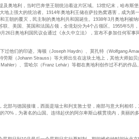
一次提及奥地利，当时巴奔堡王朝统治着这片区域。13世纪末，哈布斯
洲大地上强大的统治者。1914年奥地利王储在萨拉热窝遇害，成为第
和王朝的覆灭，民主制的奥地利共和国诞生。1938年3月奥地利被
苏联、美国、英国和法国占领，全境划分为4个占领区。1955年5月
0月26日奥地利国民议会通过《永久中立法》，宣布不参加任何军事
。海顿（Joseph Haydn）、莫扎特（Wolfgang Amadeus
施特劳斯（Johann Strauss）等大师出生在这块土地上，其他大师如贝多芬
tav Mahler）、雷哈尔（Franz Lehár）等都在奥地利创作过不朽的作品
公里，北部与德国接壤，西面是瑞士和列支敦士登，南部与意大利相邻
的70%，为著名的山国。连绵起伏的阿尔卑斯山横贯境内，美丽的
个星期日到10月最后一个星期日实行夏时制，期间维也纳时间比北京