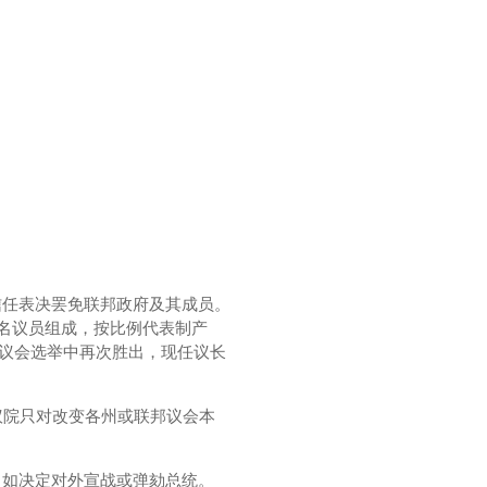
信任表决罢免联邦政府及其成员。
名议员组成，按比例代表制产
民议会选举中再次胜出，现任议长
议院只对改变各州或联邦议会本
，如决定对外宣战或弹劾总统。