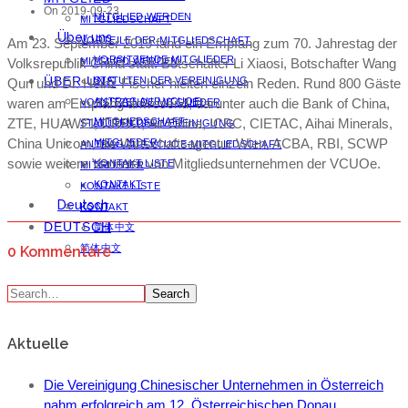
On 2019-09-23
MITGLIED WERDEN
MITGLIEDSCHAFT
Über uns
VORTEILE DER MITGLIEDSCHAFT
Am 23. September 2019 fand ein Empfang zum 70. Jahrestag der
VORSITZENDE MITGLIEDER
Volksrepublik China statt. Botschafter Li Xiaosi, Botschafter Wang
MITGLIED WERDEN
ÜBER UNS
STATUTEN DER VEREINIGUNG
Qun und Dr. Heinz Fischer hielten einzeln Reden. Rund 800 Gäste
waren am Empfang anwesend, darunter auch die Bank of China,
ANTRAG AUF VCUOE-
VORSITZENDE MITGLIEDER
ZTE, HUAWEI, CRRC, Air China, ICBC, CIETAC, Aihai Minerals,
MITGLIEDSCHAFT
STATUTEN DER VEREINIGUNG
China Unicom, die Wirtschaftsagentur Wien, ACBA, RBI, SCWP
MITGLIEDER
ANTRAG AUF VCUOE-MITGLIEDSCHAFT
sowie weitere Vertreter von Mitgliedsunternehmen der VCUOe.
KONTAKT LISTE
MITGLIEDER
KONTAKT
KONTAKT LISTE
Deutsch
KONTAKT
DEUTSCH
简体中文
简体中文
0 Kommentare
Search
Aktuelle
Die Vereinigung Chinesischer Unternehmen in Österreich
nahm erfolgreich am 12. Österreichischen Donau