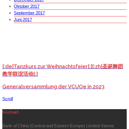
Oktober 2017
September 2017
Juni 2017
{:de}Tanzkurs zur Weihnachtsfeier{:}{:zh}圣诞舞蹈
教学联谊活动{:}
Generalversammlung der VCUOe in 2023
Scroll
Kontakt
Bank of China (Central and Eastern Europe) Limited Vienna