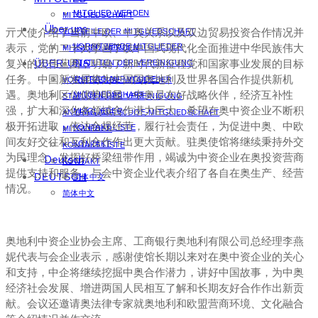
MITGLIED WERDEN
MITGLIEDSCHAFT
Über uns
亓大使介绍了当前中欧、中奥关系以及双边贸易投资合作情况并
VORTEILE DER MITGLIEDSCHAFT
表示，党的二十大擘画了以中国式现代化全面推进中华民族伟大
VORSITZENDE MITGLIEDER
MITGLIED WERDEN
复兴的宏伟蓝图，明确了新时代新征程党和国家事业发展的目标
ÜBER UNS
STATUTEN DER VEREINIGUNG
任务。中国新发展将为中国同奥地利及世界各国合作提供新机
ANTRAG AUF VCUOE-
VORSITZENDE MITGLIEDER
遇。奥地利区位优势明显，中奥是友好战略伙伴，经济互补性
MITGLIEDSCHAFT
STATUTEN DER VEREINIGUNG
强，扩大和深化各领域合作潜力巨大。希望在奥中资企业不断积
MITGLIEDER
ANTRAG AUF VCUOE-MITGLIEDSCHAFT
极开拓进取，依法合规经营，履行社会责任，为促进中奥、中欧
KONTAKT LISTE
MITGLIEDER
间友好交往和互利合作作出更大贡献。驻奥使馆将继续秉持外交
KONTAKT
KONTAKT LISTE
为民理念，发挥好桥梁纽带作用，竭诚为中资企业在奥投资营商
Deutsch
KONTAKT
提供支持和服务。与会中资企业代表介绍了各自在奥生产、经营
DEUTSCH
简体中文
情况。
简体中文
奥地利中资企业协会主席、工商银行奥地利有限公司总经理李燕
妮代表与会企业表示，感谢使馆长期以来对在奥中资企业的关心
和支持，中企将继续挖掘中奥合作潜力，讲好中国故事，为中奥
经济社会发展、增进两国人民相互了解和长期友好合作作出新贡
献。会议还邀请奥法律专家就奥地利和欧盟营商环境、文化融合