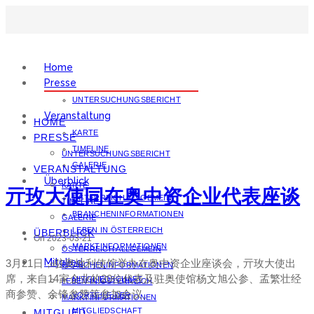
Home
Presse
UNTERSUCHUNGSBERICHT
Veranstaltung
HOME
KARTE
PRESSE
TIMELINE
UNTERSUCHUNGSBERICHT
GALERIE
VERANSTALTUNG
Überblick
KARTE
亓玫大使同在奥中资企业代表座谈
ÖSTERREICH ALLGEMEIN
TIMELINE
BRANCHENINFORMATIONEN
GALERIE
LEBEN IN ÖSTERREICH
ÜBERBLICK
On 2023-03-21
MARKTINFORMATIONEN
ÖSTERREICH ALLGEMEIN
Mitglied
3月21日，驻奥地利使馆举办在奥中资企业座谈会，亓玫大使出
BRANCHENINFORMATIONEN
席，来自14家企业的20位代表及驻奥使馆杨文旭公参、孟繁壮经
MITGLIEDSCHAFT
LEBEN IN ÖSTERREICH
商参赞、余锋参赞等参加会议。
VORTEILE DER
MARKTINFORMATIONEN
MITGLIEDSCHAFT
MITGLIED