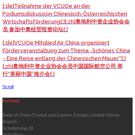
{:de}Teilnahme der VCUOe an der
Podiumsdiskussion Chinesisch-Österreichischen
Wirtschaftsförderung{:}{:zh}奥地利中资企业协会会
员 参加中奥经贸投资论坛{:}
{:de}VCUOe Mitglied Air China organisiert
Förderveranstaltung zum Thema „Schönes China
– Eine Reise entlang der Chinesischen Mauer“{:}
{:zh}奥地利中资企业协会会员中国国际航空公司 举
行“美丽中国”推介会{:}
Scroll
Kontakt
Bank of China (Central and Eastern Europe) Limited Vienna
Branch
Schottenring 18
1010 Wien