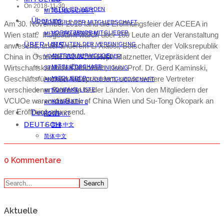
On 2018-11-30
MITGLIED WERDEN
MITGLIEDSCHAFT
Über uns
VORTEILE DER MITGLIEDSCHAFT
Am 30. November 2018 fand die Eröffnungsfeier der ACEEA in
VORSITZENDE MITGLIEDER
Wien statt. Insgesamt waren über 100 Leute an der Veranstaltung
MITGLIED WERDEN
ÜBER UNS
STATUTEN DER VEREINIGUNG
anwesend, unter anderem Li Xiaosi, Botschafter der Volksrepublik
China in Österreich, Dr. Christoph Matznetter, Vizepräsident der
ANTRAG AUF VCUOE-
VORSITZENDE MITGLIEDER
Wirtschaftskammer Österreich, Univ. Prof. Dr. Gerd Kaminski,
MITGLIEDSCHAFT
STATUTEN DER VEREINIGUNG
Geschäftsführender Vizepräsident, sowie weitere Vertreter
MITGLIEDER
ANTRAG AUF VCUOE-MITGLIEDSCHAFT
verschiedener Bereiche beider Länder. Von den Mitgliedern der
KONTAKT LISTE
MITGLIEDER
VCUOe waren die Bank of China Wien und Su-Tong Ökopark an
KONTAKT
KONTAKT LISTE
der Eröffnung anwesend.
Deutsch
KONTAKT
DEUTSCH
简体中文
简体中文
0 Kommentare
Search
Aktuelle