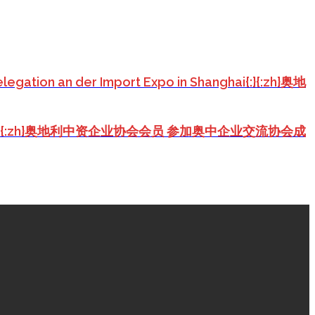
legation an der Import Expo in Shanghai{:}{:zh}奥地
 Association{:}{:zh}奥地利中资企业协会会员 参加奥中企业交流协会成