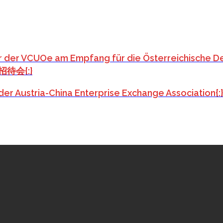
er der VCUOe am Empfang für die Österreichische De
会{:}
feier der Austria-China Enterprise Exchange