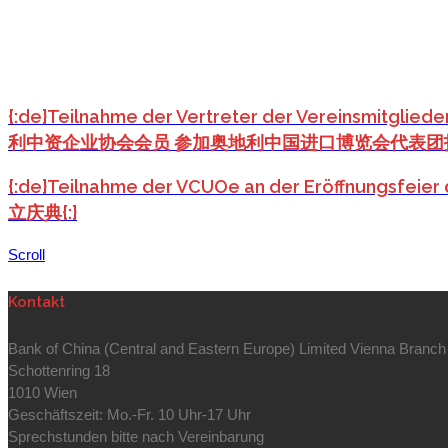
{:de}Teilnahme der Vertreter der Vereinsmitglied
利中资企业协会会员 参加奥地利中国进口博览会代表团招待
{:de}Teilnahme der VCUOe an der Eröffnungs
立庆典{:}
Scroll
Kontakt
Bank of China (Central and Eastern Europe) Limited Vienna Branch
Schottenring 18
1010 Wien
Geschäftszeit: Mo.-Fr. 10 Uhr-17 Uhr
Sprechstunden bitte nach Vereinbarung