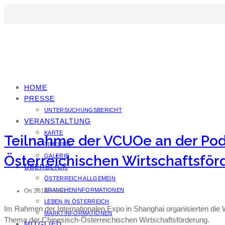
HOME
PRESSE
UNTERSUCHUNGSBERICHT
VERANSTALTUNG
KARTE
Teilnahme der VCUOe an der Pod
TIMELINE
Österreichischen Wirtschaftsfö
GALERIE
ÜBERBLICK
ÖSTERREICH ALLGEMEIN
BRANCHENINFORMATIONEN
On 2018-11-06
LEBEN IN ÖSTERREICH
Im Rahmen der Internationalen Expo in Shanghai organisierten d
MARKTINFORMATIONEN
Thema der Chinesisch-Österreichischen Wirtschaftsförderung.
MITGLIED