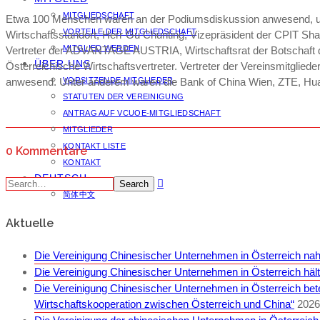
MITGLIEDSCHAFT
Etwa 100 Menschen waren an der Podiumsdiskussion anwesend, u.a.
VORTEILE DER MITGLIEDSCHAFT
Wirtschaftsstandort, Herr Gu Chunting, Vizepräsident der CPIT Shangh
MITGLIED WERDEN
Vertreter der ADVANTAGE AUSTRIA, Wirtschaftsrat der Botschaft de
ÜBER UNS
Österreichische Wirtschaftsvertreter. Vertreter der Vereinsmitgli
anwesend. Unter anderem waren die Bank of China Wien, ZTE, Hu
VORSITZENDE MITGLIEDER
STATUTEN DER VEREINIGUNG
ANTRAG AUF VCUOE-MITGLIEDSCHAFT
MITGLIEDER
KONTAKT LISTE
0 Kommentare
KONTAKT
DEUTSCH
Search
简体中文
Aktuelle
Die Vereinigung Chinesischer Unternehmen in Österreich nah
Die Vereinigung Chinesischer Unternehmen in Österreich häl
Die Vereinigung Chinesischer Unternehmen in Österreich bete
Wirtschaftskooperation zwischen Österreich und China“
2026