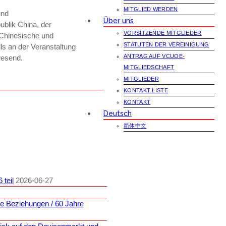
MITGLIED WERDEN
und
Über uns
ublik China, der
VORSITZENDE MITGLIEDER
 Chinesische und
STATUTEN DER VEREINIGUNG
ls an der Veranstaltung
ANTRAG AUF VCUOE-
wesend.
MITGLIEDSCHAFT
MITGLIEDER
KONTAKT LISTE
KONTAKT
Deutsch
简体中文
teil
2026-06-27
he Beziehungen / 60 Jahre