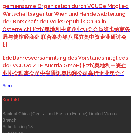
gemeinsame Organisation durch VCUOe Mitglied
Wirtschaftsagentur Wien und Handelsabteilung
der Botschaft der Volksrepublik China in
Österreich{:}{:zh}奥地利中资企业协会会员维也纳商务
局与使馆经商处 联合举办第八届驻奥中资企业研讨会
{:}
{:de}Jahresversammlung des Vorstandsmitglieds
der VCUOe ZTE Austria GmbH{:}{:zh}奥地利中资企
业协会理事会员中兴通讯奥地利公司举行企业年会{:}
Scroll
Kontakt
Bank of China (Central and Eastern Europe) Limited Vienna
Branch
Schottenring 18