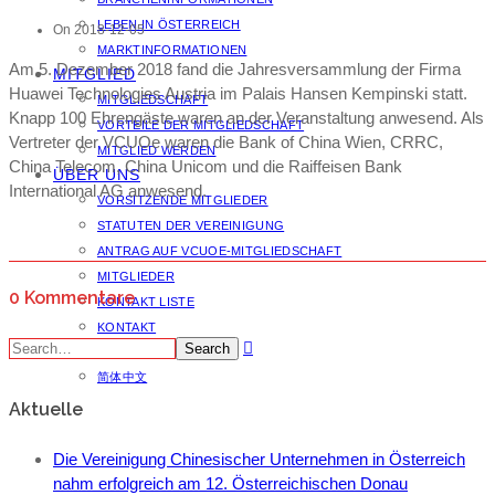
LEBEN IN ÖSTERREICH
On 2018-12-05
MARKTINFORMATIONEN
Am 5. Dezember 2018 fand die Jahresversammlung der Firma
MITGLIED
Huawei Technologies Austria im Palais Hansen Kempinski statt.
MITGLIEDSCHAFT
Knapp 100 Ehrengäste waren an der Veranstaltung anwesend. Als
VORTEILE DER MITGLIEDSCHAFT
Vertreter der VCUOe waren die Bank of China Wien, CRRC,
MITGLIED WERDEN
China Telecom, China Unicom und die Raiffeisen Bank
ÜBER UNS
International AG anwesend.
VORSITZENDE MITGLIEDER
STATUTEN DER VEREINIGUNG
ANTRAG AUF VCUOE-MITGLIEDSCHAFT
MITGLIEDER
0 Kommentare
KONTAKT LISTE
KONTAKT
Search
DEUTSCH
简体中文
Aktuelle
Die Vereinigung Chinesischer Unternehmen in Österreich
nahm erfolgreich am 12. Österreichischen Donau