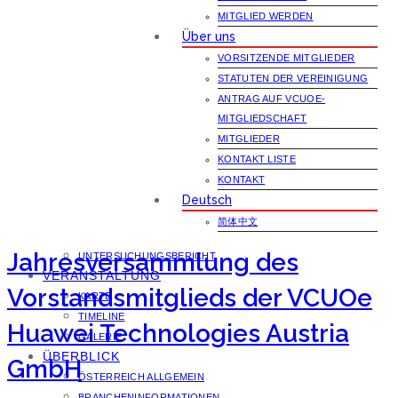
MITGLIED WERDEN
Über uns
VORSITZENDE MITGLIEDER
STATUTEN DER VEREINIGUNG
ANTRAG AUF VCUOE-
MITGLIEDSCHAFT
MITGLIEDER
KONTAKT LISTE
KONTAKT
Deutsch
简体中文
Jahresversammlung des
UNTERSUCHUNGSBERICHT
VERANSTALTUNG
Vorstandsmitglieds der VCUOe
KARTE
TIMELINE
Huawei Technologies Austria
GALERIE
ÜBERBLICK
GmbH
ÖSTERREICH ALLGEMEIN
BRANCHENINFORMATIONEN