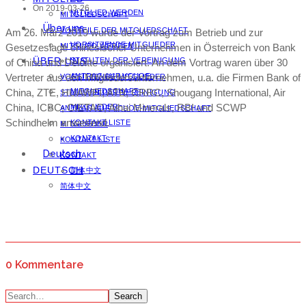
On 2019-03-26
MITGLIED WERDEN
MITGLIEDSCHAFT
Über uns
VORTEILE DER MITGLIEDSCHAFT
Am 26. März 2019 wurde der Vortrag zum Betrieb und zur
VORSITZENDE MITGLIEDER
Gesetzeslage chinesischer Unternehmen in Österreich von Bank
MITGLIED WERDEN
ÜBER UNS
STATUTEN DER VEREINIGUNG
of China und Deloitte organisiert. An dem Vortrag waren über 30
Vertreter aus den Mitgliedersunternehmen, u.a. die Firmen Bank of
ANTRAG AUF VCUOE-
VORSITZENDE MITGLIEDER
China, ZTE, HUAWEI, ATB, CRRC, Shougang International, Air
MITGLIEDSCHAFT
STATUTEN DER VEREINIGUNG
China, ICBC, CIETAC, Aihai Minerals, RBI und SCWP
MITGLIEDER
ANTRAG AUF VCUOE-MITGLIEDSCHAFT
Schindhelm anwesend.
KONTAKT LISTE
MITGLIEDER
KONTAKT
KONTAKT LISTE
Deutsch
KONTAKT
DEUTSCH
简体中文
简体中文
0 Kommentare
Search