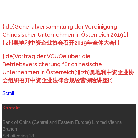
{:de}Generalversammlung der Vereinigung
Chinesischer Unternehmen in Österreich 2019{:}
{:zh}奥地利中资企业协会召开2019年全体大会{:}
{:de}Vortrag der VCUOe über die
Betriebsversicherung für chinesische
Unternehmen in Österreich{:}{:zh}奥地利中资企业协
会组织召开中资企业法律合规经营保险讲座{:}
Scroll
Kontakt
Bank of China (Central and Eastern Europe) Limited Vienna
Branch
Schottenring 18