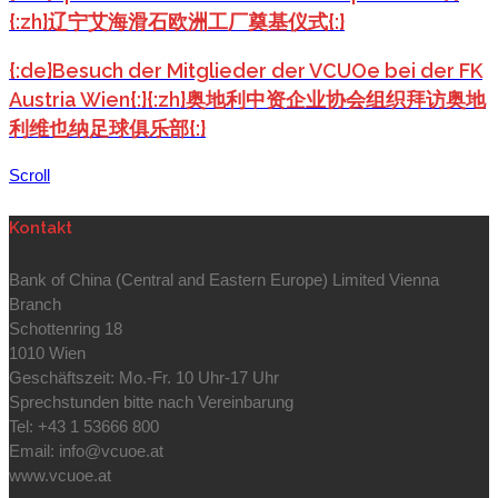
{:zh}辽宁艾海滑石欧洲工厂奠基仪式{:}
{:de}Besuch der Mitglieder der VCUOe bei der FK
Austria Wien{:}{:zh}奥地利中资企业协会组织拜访奥地
利维也纳足球俱乐部{:}
Scroll
Kontakt
Bank of China (Central and Eastern Europe) Limited Vienna
Branch
Schottenring 18
1010 Wien
Geschäftszeit: Mo.-Fr. 10 Uhr-17 Uhr
Sprechstunden bitte nach Vereinbarung
Tel: +43 1 53666 800
Email: info@vcuoe.at
www.vcuoe.at