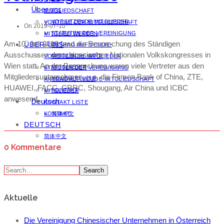
Über uns
MITGLIEDSCHAFT
VORSITZENDE MITGLIEDER
VORTEILE DER MITGLIEDSCHAFT
On 2019-07-10
STATUTEN DER VEREINIGUNG
MITGLIED WERDEN
Am 10. Juli 2019 fand die Besprechung des Ständigen
ÜBER UNS
ANTRAG AUF VCUOE-
Ausschusses des chinesischen Nationalen Volkskongresses in
MITGLIEDSCHAFT
VORSITZENDE MITGLIEDER
Wien statt. An der Besprechung waren viele Vertreter aus den
MITGLIEDER
STATUTEN DER VEREINIGUNG
Mitgliedersunternehmen, u.a. die Firmen Bank of China, ZTE,
KONTAKT LISTE
ANTRAG AUF VCUOE-MITGLIEDSCHAFT
HUAWEI, FACC, CRRC, Shougang, Air China und ICBC
KONTAKT
MITGLIEDER
anwesend.
Deutsch
KONTAKT LISTE
KONTAKT
简体中文
DEUTSCH
简体中文
0 Kommentare
Search
Aktuelle
Die Vereinigung Chinesischer Unternehmen in Österreich