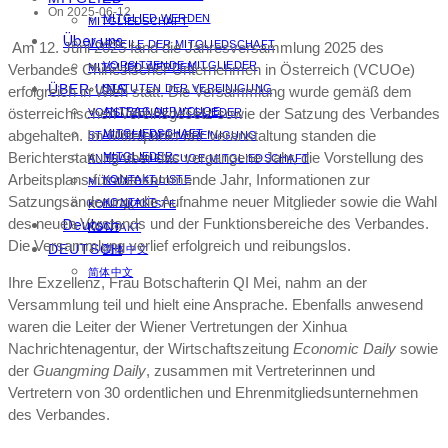
On 2025-06-12
MITGLIED WERDEN
MITGLIEDSCHAFT
Über uns
VORTEILE DER MITGLIEDSCHAFT
Am 12. Juni 2025 fand die Jahresversammlung 2025 des
VORSITZENDE MITGLIEDER
Verbandes Chinesischer Unternehmen in Österreich (VCUOe)
MITGLIED WERDEN
ÜBER UNS
STATUTEN DER VEREINIGUNG
erfolgreich in Wien statt. Die Versammlung wurde gemäß dem
österreichischen Vereinsgesetz sowie der Satzung des Verbandes
ANTRAG AUF VCUOE-
VORSITZENDE MITGLIEDER
abgehalten. Im Mittelpunkt der Veranstaltung standen die
MITGLIEDSCHAFT
STATUTEN DER VEREINIGUNG
Berichterstattung über das vergangene Jahr, die Vorstellung des
MITGLIEDER
ANTRAG AUF VCUOE-MITGLIEDSCHAFT
Arbeitsplans für das kommende Jahr, Informationen zur
KONTAKT LISTE
MITGLIEDER
Satzungsänderung, die Aufnahme neuer Mitglieder sowie die Wahl
KONTAKT
KONTAKT LISTE
des neuen Vorstands und der Funktionsbereiche des Verbandes.
Deutsch
KONTAKT
Die Versammlung verlief erfolgreich und reibungslos.
DEUTSCH
简体中文
简体中文
Ihre Exzellenz, Frau Botschafterin QI Mei, nahm an der
Versammlung teil und hielt eine Ansprache. Ebenfalls anwesend
waren die Leiter der Wiener Vertretungen der Xinhua
Nachrichtenagentur, der Wirtschaftszeitung
Economic Daily
sowie
der
Guangming Daily
, zusammen mit Vertreterinnen und
Vertretern von 30 ordentlichen und Ehrenmitgliedsunternehmen
des Verbandes.