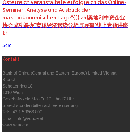
Österreich veranstaltete erfolgreich das Online-
Seminar „Analyse und Ausblick der
makroökonomischen Lage“{:}{:zh}奥地利中资企业
协会成功举办"宏观经济形势分析与展望"线上专题讲座
{:}
Scroll
Kontakt
Bank of China (Central and Eastern Europe) Limited Vienna
Branch
Schottenring 18
1010 Wien
Geschäftszeit: Mo.-Fr. 10 Uhr-17 Uhr
Sprechstunden bitte nach Vereinbarung
Tel: +43 1 53666 800
Email: info@vcuoe.at
www.vcuoe.at