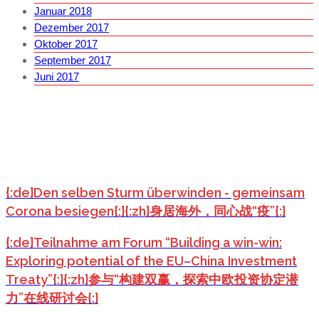
Januar 2018
Dezember 2017
Oktober 2017
September 2017
Juni 2017
{:de}Den selben Sturm überwinden - gemeinsam
Corona besiegen{:}{:zh}身居海外，同心战“疫”{:}
{:de}Teilnahme am Forum “Building a win-win:
Exploring potential of the EU–China Investment
Treaty”{:}{:zh}参与“构建双赢，探索中欧投资协定潜
力”在线研讨会{:}