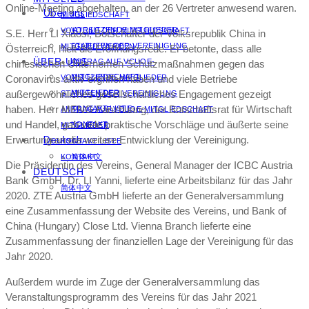
Online-Meeting abgehalten, an der 26 Vertreter anwesend waren.
Über uns
MITGLIEDSCHAFT
VORSITZENDE MITGLIEDER
VORTEILE DER MITGLIEDSCHAFT
S.E. Herr LI Xiaosi, Botschafter der Volksrepublik China in
STATUTEN DER VEREINIGUNG
MITGLIED WERDEN
Österreich, hielt die Eröffnungsrede. Er betonte, dass alle
ÜBER UNS
ANTRAG AUF VCUOE-
chinesischen Unternemen Schutzmaßnahmen gegen das
MITGLIEDSCHAFT
Coronavirus aktiv ergriffen haben und viele Betriebe
VORSITZENDE MITGLIEDER
außergewöhnliches gesellschaftliches Engagement gezeigt
MITGLIEDER
STATUTEN DER VEREINIGUNG
haben. Herr MENG Fanzhuang, der Botschaftsrat für Wirtschaft
KONTAKT LISTE
ANTRAG AUF VCUOE-MITGLIEDSCHAFT
und Handel, gab viele praktische Vorschläge und äußerte seine
KONTAKT
MITGLIEDER
Erwartung an die weitere Entwicklung der Vereinigung.
Deutsch
KONTAKT LISTE
KONTAKT
简体中文
Die Präsidentin des Vereins, General Manager der ICBC Austria
DEUTSCH
Bank GmbH, Dr. LI Yanni, lieferte eine Arbeitsbilanz für das Jahr
简体中文
2020. ZTE Austria GmbH lieferte an der Generalversammlung
eine Zusammenfassung der Website des Vereins, und Bank of
China (Hungary) Close Ltd. Vienna Branch lieferte eine
Zusammenfassung der finanziellen Lage der Vereinigung für das
Jahr 2020.
Außerdem wurde im Zuge der Generalversammlung das
Veranstaltungsprogramm des Vereins für das Jahr 2021