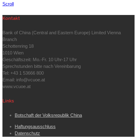
Scroll
Kontakt
Bank of China (Central and Eastern Europe) Limited Vienna
Branch
Schottenring 18
1010 Wien
Geschäftszeit: Mo.-Fr. 10 Uhr-17 Uhr
Sprechstunden bitte nach Vereinbarung
Tel: +43 1 53666 800
Email: info@vcuoe.at
www.vcuoe.at
Links
Botschaft der Volksrepublik China
Haftungsausschluss
Datenschutz